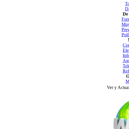
T
D
De 
For
Muy
Pre
Polí
Cer
Ele
Inf
Agr
Tel
Ref
O
M
Ver y Actua