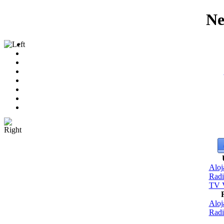
Ne
Aloj
Radi
TV V
Aloj
Radi