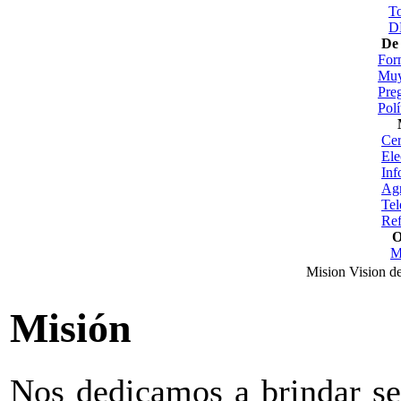
T
D
De 
For
Muy
Pre
Polí
Cer
Ele
Inf
Agr
Tel
Ref
O
M
Mision Vision d
Misión
Nos dedicamos a brindar se